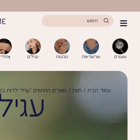
לתוכן
ME
שעונים
שרשראות
טבעות
עגילים
צמידי
עמוד הבית
/
חנות
/ מוצרים המתויגים “עגילי ילדות בט
עגיל