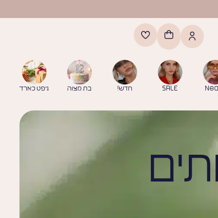
Neo
SALE
חדש!
בת מצוה
גיפט כארד
תים