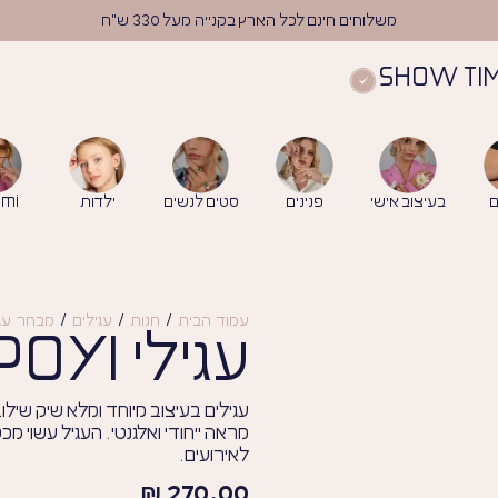
משלוחים חינם לכל הארץ בקנייה מעל 330 ש"ח
SHOW TI
ם
בעיצוב אישי
פנינים
סטים לנשים
ילדות
mi
עמוד הבית
/
חנות
/
עגילים
/
מבחר עגי
עגילי POYI
עגילים בעיצוב מיוחד ומלא שיק שיל
לאירועים.
₪
270.00