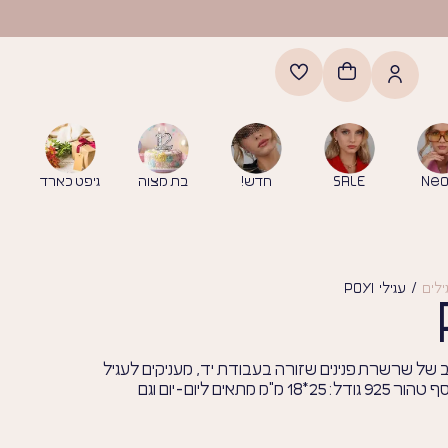
Neo
SALE
חדש!
בת מצוה
גיפט כארד
לים
/ עגילי POYI
וב של שרשרת פנינים שזורה בעבודת יד, מעניקים לעגיל
מראה ייחודי ואלגנטי. העגיל עשוי מכסף טהור 925 גודל: 25*18 מ"מ מתאים ליום-יום וגם