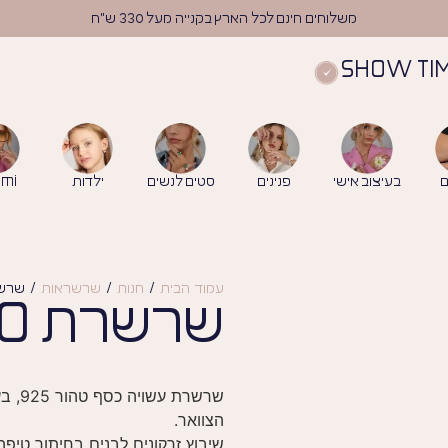
משלוחים חינם לכל הארץ בקנייה מעל 330 ש"ח
SHOW TI
ם
בעיצוב אישי
פנינים
סטים לנשים
ילדות
mi
עמוד הבית
/
חנות
/
שרשראות
/ שרשרת 
שרשרת SHITO
שרשרת
הצוואר.
שיבוץ זרקונים לבנים בחיתוך טיפה 