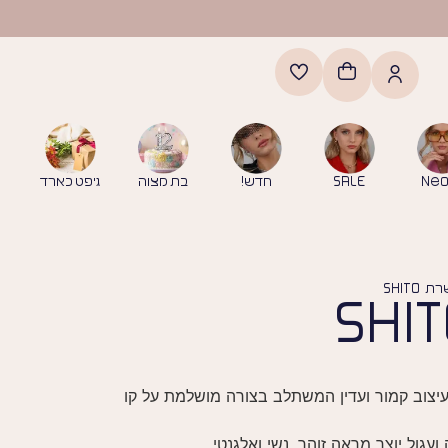
Neo
SALE
חדש!
בת מצוה
גיפט כארד
SHITO
 עשויה כסף טהור 925, בעיצוב קמור ועדין המשתלב בצורה מושלמת על קו
ועגול יוצר מראה זוהר, נשי ואלגנטי.